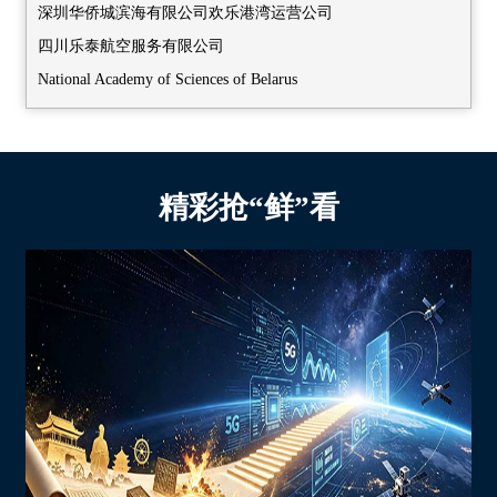
广西壮族自治区科学技术厅
科大硅谷服务平台(安徽)有限公司
深圳华侨城滨海有限公司欢乐港湾运营公司
皇岛市太极环纳米制品有限公司
深圳市中宏低碳建筑科技有限公司
西藏自治区生产力促进中心
香港贸易发展局-HKTDC
四川乐泰航空服务有限公司
山锐唯新能源科技有限公司
武汉大学
新疆维吾尔自治区科技项目服务中心
广东省科技合作研究促进中心
National Academy of Sciences of Belarus
芯联新（河北雄安）科技有限公司
郑州和合生物工程技术有限公司
福建省科技成果转化中心
珠海市对外经济合作企业协会
深圳市金子展览有限公司
武汉锂鑫自动化科技有限公司
中山优你家科技有限公司
中共深圳市委台湾工作办公室
中山市工业技术研究中心
中招国际会展(北京)有限公司
武汉依迅北斗时空技术股份有限公司
深圳杉海创新技术有限公司
成都市科学技术协会
盐田区科技创新局
深圳市星宇展览策划有限公司
武汉比天科技有限责任公司
深圳市地铁集团有限公司
精彩抢“鲜”看
巴中市科技局
深圳市南山区科技创新局
湖北长江万润半导体技术有限公司
深圳市人工智能与机器人研究院
粤港澳大湾区数字产业协会企业
深圳市坪山区科技创新局
三峡智控科技有限公司
深圳索理德新材料科技有限公司
科大硅谷服务平台(安徽)有限公司
深汕特别合作区科技创新和经济服务局
黑龙江中创华鑫新能源科技有限公司
香港中文大学（深圳）
香港贸易发展局-HKTDC
深圳市大鹏新区科技和工业信息化局
哈尔滨思哲睿智能医疗设备股份有限公司
中国科学院深圳先进技术研究院
重庆市渝中区科学技术局
深圳市龙华区科技创新局
哈尔滨航威智能装备有限公司
沈阳天仁合一科技有限公司
重庆市永川区科学技术局
深圳市福田区科技和工业信息化局
哈尔滨雷德光电技术有限公司
国家高性能医疗器械创新中心
重庆市荣昌区科学技术局
深圳市罗湖区科技和工业信息化局
黑龙江菏沣达能源科技有限公司
深圳皓影医疗科技有限公司
重庆高新技术产业开发区管理委员会科技创新局
深圳市宝安区科技创新局
贵州航盛锂能科技有限公司
华北制药河北华维健康产业有限公司
重庆经济技术开发区创新创业服务中心
深圳市前海深港现代服务业合作区管理局
贵州省曦禾资源循环利用有限公司
辽宁工程技术大学