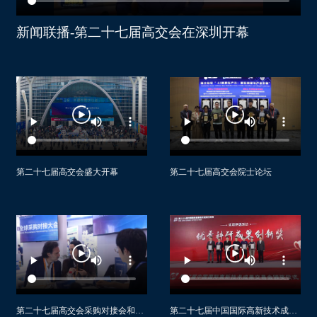
大连语智星科技有限公司
广州市仪器行业协会
福建海贝乐新材料科技有限公司
亿达信息技术有限公司
新闻联播-第二十七届高交会在深圳开幕
深圳信息职业技术学院
深蓝药机(福建)生物科技有限公司
大连海事大学
上海景泓展览有限公司
武汉安科睿特科技有限公司
大连蓝雪智能科技有限公司
爱奇会展集团有限公司深圳分公司
武汉吉星医疗科技有限公司
大连理工大学人工智能大连研究院
深圳市智慧杆产业促进会
广东维云信息科技有限公司
大连东锐软件有限公司
深圳市金子展览有限公司
MEET (CHINA) LTD
江西翱翔星云科技有限公司
中招国际会展（北京）有限公司
观薇智能科技（北京）有限公司
江西铜业技术研究院有限公司
上海前泓展览服务有限公司
中山优你家科技有限公司
南昌大学
第二十七届高交会盛大开幕
第二十七届高交会院士论坛
辽宁工程技术大学
山东越海通信科技股份有限公司
金川镍钴研究设计院有限责任公司
深圳正青会展有限公司
景德镇翼腾科技有限公司
甘肃泛植制药有限公司
深圳市星宇展览策划有限公司
湖北元臻微电科技有限责任公司
甘肃谷立康科技开发有限公司
上海交通大学
合肥佳富特机器人科技有限责任公司
读者出版集团有限公司
深圳市供应链金融协会
深圳壬阳金属新能源科技有限公司
福州融耀智造科技有限公司
农业农村部规划设计研究院
深圳前海微众银行股份有限公司
中铁工程装备集团隧道设备制造有限公司
深圳市设施农业行业协会
第二十七届高交会采购对接会和参观团
第二十七届中国国际高新技术成果交易会奖项评选
稳健医疗用品股份有限公司