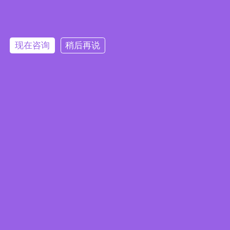
主办单位
联系我们
深圳市人民政府
高交会组委会办公室
电 话：
0755-85242014
0755-88102141
现在咨询
稍后再说
承办单位
手 机：
185 0304 6363（微信同号）
振威国际会展集团
手 机：
186 0051 1517（微信同号）
深圳振威国际展览有限公司
网 址：
www.chtf.com
举办场地
二维码通道
深圳国际会展中心（宝安）
(深圳市宝安区福海街道展城路一号)
微信订阅号
深圳振威国际展览有限公司 版权所有 |
隐私政策
|
备案号：
粤ICP备2024276370号-1