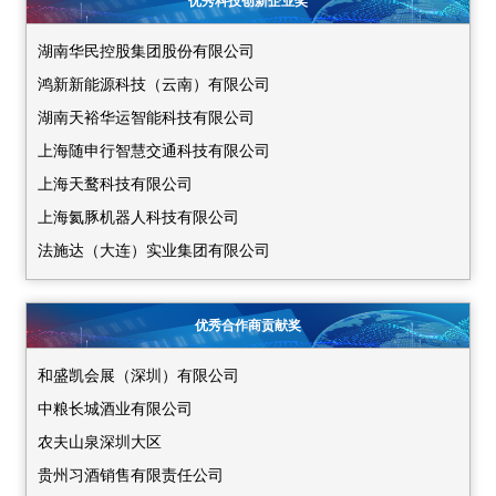
黑龙江省商务厅
优秀科技创新企业奖
新疆生产建设兵团科学技术局
江西掌护医疗科技有限公司
河北省商务厅
河南省商务厅
湖南华民控股集团股份有限公司
兰州大学科技园有限责任公司
大连市商务局
西安市科学技术局
鸿新新能源科技（云南）有限公司
南开大学
吉林省商务厅
厦门市科学技术局
湖南天裕华运智能科技有限公司
清华大学深圳国际研究生院
贵州省科技创新中心有限责任公司
广西壮族自治区科学技术厅
上海随申行智慧交通科技有限公司
厦门大学
江西省科学技术厅
西藏自治区科学技术厅
上海天鹜科技有限公司
山东东都汽车部件股份有限公司
天津市科学技术局
重庆市科学技术局
上海氦豚机器人科技有限公司
山东越海通信科技股份有限公司
山东省商务厅
新疆维吾尔自治区科学技术厅
法施达（大连）实业集团有限公司
上海大学
内蒙古自治区科学技术厅
福建省科学技术厅
中煤科工（辽宁）具身智能科技有限公司
上海交通大学
海南省商务厅
上海市商务局
航天新长征大道科技有限公司
深圳北理莫斯科大学
优秀合作商贡献奖
新疆生产建设兵团科学技术局
黑龙江省商务厅
辽宁中蓝电子科技有限公司
深圳计算科学研究院
湖北省科学技术厅
中共深圳市委台湾工作办公室
和盛凯会展（深圳）有限公司
东软医疗系统股份有限公司
深圳理工大学
河南省商务厅
成都市科学技术协会
中粮长城酒业有限公司
奇瑞新能源汽车股份有限公司石家庄分公司
深圳清华大学研究院
西安市科学技术局
巴中市科技局
农夫山泉深圳大区
石家庄星悦医疗设备有限公司
深圳桑达银络科技有限公司
厦门市科学技术局
粤港澳大湾区数字产业协会企业
贵州习酒销售有限责任公司
河北建投中航塞罕绿能科技开发有限公司
深圳市成者云科技有限公司