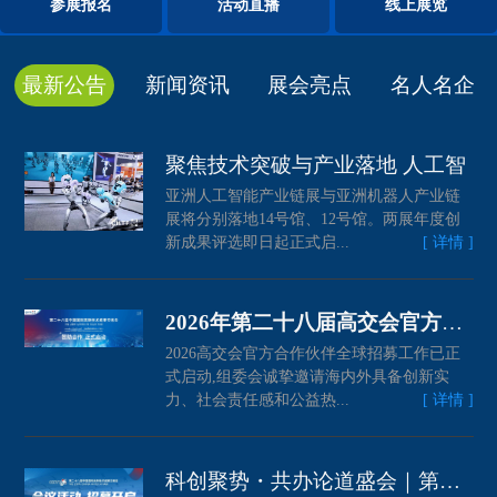
参展报名
活动直播
线上展览
最新公告
新闻资讯
展会亮点
名人名企
聚焦技术突破与产业落地 人工智
亚洲人工智能产业链展与亚洲机器人产业链
展将分别落地14号馆、12号馆。两展年度创
新成果评选即日起正式启...
[ 详情 ]
2026年第二十八届高交会官方合作
2026高交会官方合作伙伴全球招募工作已正
式启动,组委会诚挚邀请海内外具备创新实
力、社会责任感和公益热...
[ 详情 ]
科创聚势・共办论道盛会｜第二十