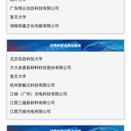
中国地质大学（武汉）
广东维云信息科技有限公司
深圳职业技术大学
复旦大学
上海市科学技术委员会
湖南煜鑫文化传媒有限公司
湖南省商务厅
深圳技术大学
甘肃省商务厅
辽宁工程技术大学
山西省商务厅
优秀科研成果创新奖
中国地质大学（武汉）
辽宁省商务厅
北京信息科技大学
香港中文大学（深圳）
黑龙江省展团
方大炭素新材料科技股份有限公司
中山大学
河北省商务厅
复旦大学
深圳职业技术大学
贵州省科技创新中心有限责任公司
杭州新畅元科技有限公司
全国农业科技成果转移服务中心
江西省科学技术厅
江铜（广州）光电科技有限公司
上海科技会展有限公司
天津市科学技术局
江西三越新材料有限公司
甘肃省商务厅
山东省商务厅
江西万骏光电有限公司
山西省商务厅
内蒙古自治区科学技术厅
江西鑫铂瑞科技股份有限公司
辽宁省商务厅
海南省商务厅
江西逸思科技有限公司