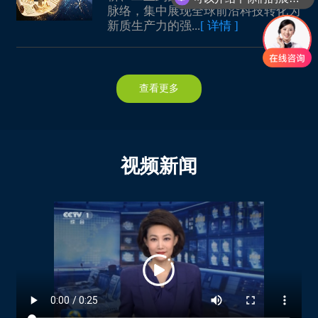
参展、参观如何报名？
中招国际会展（北京）有限公司
Hub-Brussels
脉络，集中展现全球前沿科技转化为
长沙安牧泉智能科技有限公司
辽宁嘉顺科技有限公司
新质生产力的强...
[ 详情 ]
深圳市共创展览有限公司
Iranian Technology Export Management Co.
湖南毂梁微电子有限公司
江西丹巴赫机器人股份有限公司
AUSTRALIAN TECHNOLOGY AND INVESTMENT COMMITTEE
隆基绿能科技股份有限公司
江西五十铃汽车有限公司
Department for Business and Trade, British Consulate-General Guangzhou
西安奕斯伟材料科技股份有限公司
上海外高桥第三发电有限责任公司
查看更多
State Committee on Science and Technology of the Republic of Belarus
陕西空天动力装备科技有限公司
像航（上海）科技有限公司
The Belarusian Institute Of System Analysis And Information Support Of Scientific And Technical Sphere
质子汽车科技有限公司
山西新元自动化仪表有限公司
Ministry Of Communications And Informatization Of The Republic Of Belarus
秦氢元（陕西）能源科技有限公司
巴阁士（上海）环境技术有限公司
State Scientific Institution «Centre for System Analysis and Strategic Research of the National Academy of Sciences of Belarus
视频新闻
甘肃银石中科纳米科技有限公司
山西华胥元宇信息技术有限责任公司
The Republican Unitary Enterprise for Supervision on Telecommunications «BelGIE»
金川集团镍钴有限公司
山西东强科技集团有限公司
The Republican Unitary Enterprise «BELTELECOM»
福建万聚通节能科技股份公司
武汉光至科技有限公司
JSC «Giprosvyaz»
漳州万舞信息科技有限公司
华中农业大学
Economic and Commercial Office of Spain in Guangzhou
龙竹科技集团股份有限公司
齐齐哈尔医学院
广州医药行业协会
福建广生堂药业股份有限公司
山东圣德智能装备有限公司
深圳市生命科技产学研资联盟
福建科宏生物工程股份有限公司
大连华科电子科技有限公司
珠海市药学会
福建福盛达电子有限公司