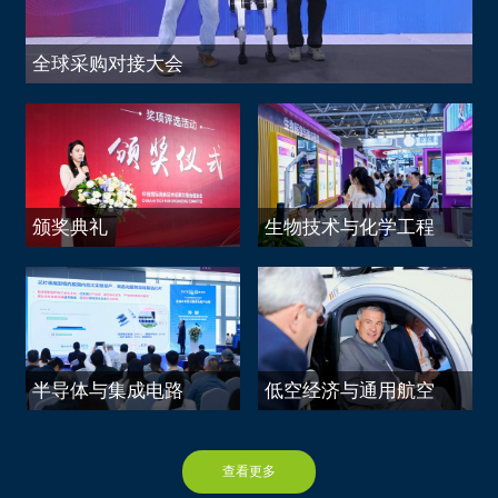
中国热带农业科学院湛江实验站
深圳市亿道数码技术有限公司
中国热带农业科学院香料饮料研究所
全球采购对接大会
研祥高科技控股集团有限公司
中国水产科学研究院黄海水产研究所
深圳市意臣工业设计有限公司
中国水产科学研究院黑龙江水产研究所
深圳市查策网络信息技术有限公司
珠海泰芯半导体有限公司
长沙万为机器人有限公司
深圳市新良田科技股份有限公司
深圳市博通智能技术有限公司
深圳市天正达电子股份有限公司
颁奖典礼
生物技术与化学工程
深圳市诚易盛电子有限公司
深圳市研越科技有限公司
大族激光科技产业集团股份有限公司
深圳市亿道数码技术有限公司
深圳市柯耐特科技有限公司
深圳市同睿数码科技有限公司
中兴通讯股份有限公司
阿森西噢信息技术（上海）有限公司（ONLYOFFICE）
中电科思仪科技股份有限公司
深圳市超美化工科技有限公司
半导体与集成电路
低空经济与通用航空
四川长虹新能源科技股份有限公司
福建福昕软件开发股份有限公司
深圳市海能通信股份有限公司
研祥高科技控股集团有限公司
长春绿动氢能科技有限公司
查看更多
深圳国伟科技有限公司