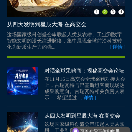
重庆两江协同创新区建设投资发展有限公司
深圳市光明区科技创新局
贵州航鹏新材料科技有限公司
深圳技术大学
广州顶美展览工程有限公司
1
2
3
4
深圳市龙岗区科技创新局
贵州航天凯星智能传动有限公司
华中科技大学
珠海市对外经济合作企业协会
全国农业科技成果转移服务中心
从四大发明到星辰大海 在高交会
福
贵州生诺生物科技有限公司
深圳赛奥维生物技术有限公司
中山市工业技术研究中心
俄罗斯萨马拉州工商会（深圳代表处）
山东东都汽车部件股份有限公司
与
这场国家级科创盛会串联起人类从农耕、工业到数字
7
苏州憨云智能科技有限公司
新加坡国立大学
The Government of Moscow
责
智能文明的漫长演进脉络，集中展现全球前沿科技转
2
山东祥龙新材料股份有限公司
中国农业科学院深圳农业基因组研究所(岭南现代农业科学与 技术广东省实验室深圳分中心)
奥豪斯国际贸易（上海）有限公司
情 ]
化为新质生产力的强...
[ 详情 ]
举
International Union of Instrument and iTT Engineers
山东正熵能源科技有限公司
中国地质大学（武汉）
蓝帆医疗股份有限公司
CzechTrade Promotion Agency
滨州魏桥国科高等技术研究院
深圳职业技术大学
深圳康体生物医药科技有限公司
OMG LLC/CIPR
长春市麦迪克智行汽车科技有限公司
对话全球采购商：揭秘高交会论坛
阳光学院智能建造学院
稳健医疗用品股份有限公司
巴基斯坦驻广州总领事馆
长光卫星技术股份有限公司
在11月16日高交会全球采购对接大会
福建仙芝楼生物科技有限公司
浙江贝兰伯生物技术有限公司
Wcham Platform
上，古瑞瓦特与巴基斯坦客商现场达
吉林华微电子股份有限公司
福建安洋新能机器人科技有限公司
烯旺新材料科技股份有限公司
成采购意向。古瑞瓦特相关负责人表
IOTIOT.IN
长春通视光电技术股份有限公司
闽都创新实验室
示：“希望通过...
[ 详情 ]
深圳市宝安中医药发展基金会
Quebec Office in Shanghai
湘江鲲鹏信息科技有限责任公司
福建省威诺数控有限公司
群安科学仪器（浙江）有限公司
德国巴伐利亚州
银河麒麟软件（长沙）有限公司
福建瑞碳光电精密仪器有限公司
从四大发明到星辰大海 在高交会
深圳信息职业技术学院
日本筑波市
威胜信息技术股份有限公司
可以介绍下你们的展会情况吗？
上海联联睿科能源科技有限公司
这场国家级科创盛会串联起人类从农
深圳市金子展览有限公司
澳大利亚贸易投资委员会
长沙景嘉微电子股份有限公司
耕、工业到数字智能文明的漫长演进
辽宁金碳碳管理有限责任公司