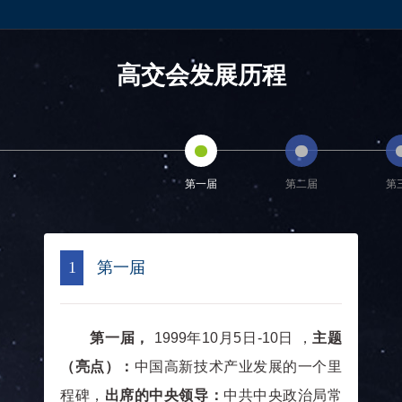
维达力实业（深圳）有限公司
深圳市晶峰晶体科技有限公司
矿冶集团
深圳市晶科鑫实业有限公司
新疆华世丹药业股份有限公司
东莞燕鸥动力科技有限公司
高交会发展历程
新疆伊帕尔汗香料股份有限公司
深圳市研盛芯控电子技术有限公司
新疆金泰新材料技术股份有限公司
深圳市博通智能技术有限公司
新疆天业(集团)有限公司
大族激光科技产业集团股份有限公司
新疆天富能源股份有限公司
深圳市世纪清源环保技术有限公司
第一届
第二届
第
新疆天鹅现代农业机械装备有限公司
力声通信股份有限公司
国家耐盐碱水稻技术创新中心（国家级科创平台）
深圳市贝铂智能科技有限公司
海南洋浦海上风电产业发展有限公司
东莞市润达散热风扇有限公司
1
第一届
国家技术转移海南中心
深圳欣界能源科技有限公司
隆平生物技术（海南）有限公司
东莞市言科新能源有限公司
金盘科技有限公司
深圳市承恩热视科技有限公司
第一届，
1999年10月5日-10日 ，
主题
西藏久吾新材料科技有限公司
创联三维科技(青岛)有限公司
（亮点）：
中国高新技术产业发展的一个里
西藏万润制氧科技有限公司
深圳市海能通信股份有限公司
程碑，
出席的中央领导：
中共中央政治局常