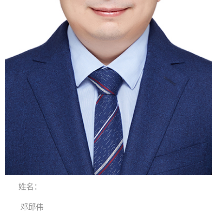
姓名：
邓邱伟